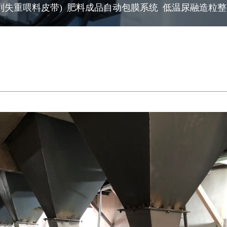
列失重喂料皮带)
肥料成品自动包膜系统
低温尿融造粒整