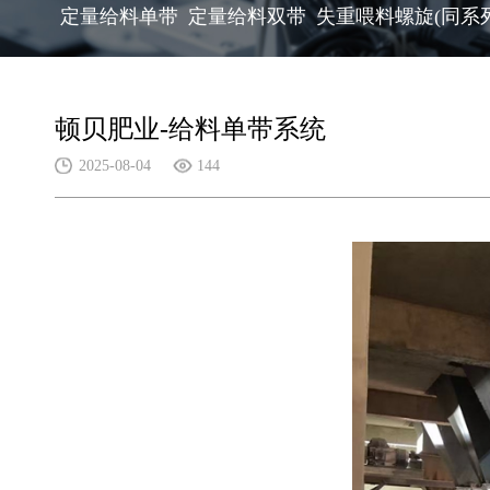
定量给料单带
定量给料双带
失重喂料螺旋(同系
顿贝肥业-给料单带系统
2025-08-04
144