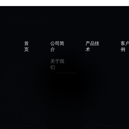
首
公司简
产品技
客
页
介
术
例
关于我
们