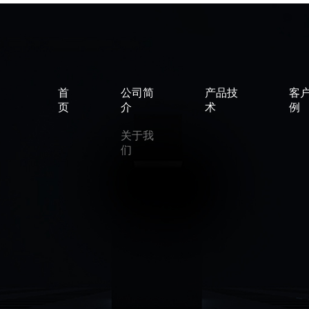
首
公司简
产品技
客
页
介
术
例
关于我
们